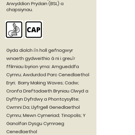
Arwyddion Prydain (BSL) a
chapsiynau.
Gyda diolch i'n holl gefnogwyr
wnaeth gydweithio â ni i greu'r
ffilmiau byrion yma: Amgueddfa
Cymru; Awdurdod Parc Cenedlaethol
Eryri; Barry Making Waves; Cadw;
Cronfa Dreftadaeth Bryniau Clwyd a
Dyffryn Dyfrdwy a Phontcysyllte;
Cwmni Da; Llyfrgell Genedlaethol
Cymru; Mewn Cymeriad; Tinopolis; Y
Ganolfan Dysgu Cymraeg
Cenedlaethol