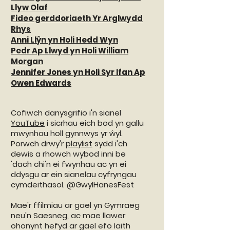
Llyw Olaf
Fideo gerddoriaeth Yr Arglwydd
Rhys
Anni Llŷn yn Holi Hedd Wyn
Pedr Ap Llwyd yn Holi William
Morgan
Jennifer Jones yn Holi Syr Ifan Ap
Owen Edwards
Cofiwch danysgrifio i'n sianel
YouTube
i sicrhau eich bod yn gallu
mwynhau holl gynnwys yr ŵyl.
Porwch drwy'r
playlist
sydd i'ch
dewis a rhowch wybod inni be
'dach chi'n ei fwynhau ac yn ei
ddysgu ar ein sianelau cyfryngau
cymdeithasol. @GwylHanesFest
Mae'r ffilmiau ar gael yn Gymraeg
neu'n Saesneg, ac mae llawer
ohonynt hefyd ar gael efo Iaith