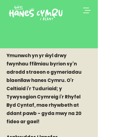
Ymunwch yn yr ŵyl drwy
fwynhau ffilmiau byrion sy'n
adrodd straeon o gymeriadau
blaenllaw hanes Cymru. O'r
Celtiaid i'r Tuduriaid; y
Tywysogion Cymreig i'r Rhyfel
Byd Cyntaf, mae rhywbeth at
ddant pawb - gyda mwy na 20
fideo ar gael!