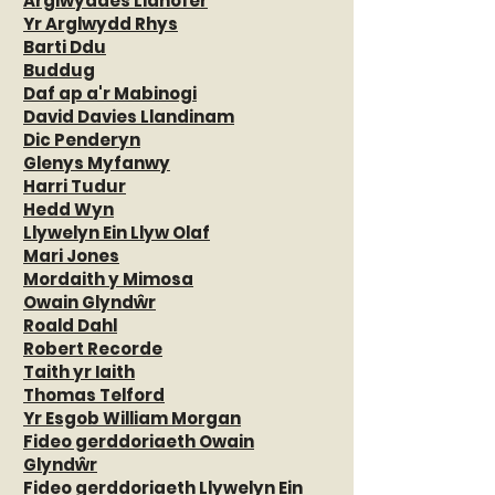
Arglwyddes Llanofer
Yr Arglwydd Rhys
Barti Ddu
Buddug
Daf ap a'r Mabinogi
David Davies Llandinam
Dic Penderyn
Glenys Myfanwy
Harri Tudur
Hedd Wyn
Llywelyn Ein Llyw Olaf​
Mari Jones
Mordaith y Mimosa
Owain Glyndŵr
Roald Dahl
Robert Recorde
Taith yr Iaith​
Thomas Telford
​Yr Esgob William Morgan​
Fideo gerddoriaeth Owain
Glyndŵr
Fideo gerddoriaeth Llywelyn Ein